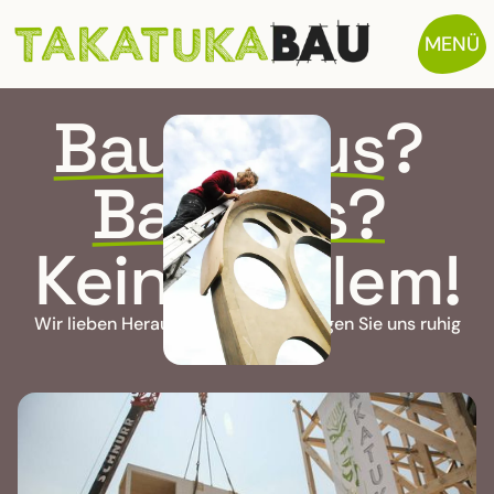
MENÜ
Baumhaus?
Bambus?
Kein Problem!
Wir lieben Herausforderungen – fragen Sie uns ruhig
das Unmögliche.